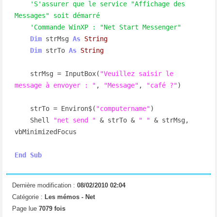
'S'assurer que le service "Affichage des 
Messages" soit démarré
'Commande WinXP : "Net Start Messenger"
Dim
 strMsg 
As
String
Dim
 strTo 
As
String
    strMsg = InputBox(
"Veuillez saisir le 
message à envoyer : "
, 
"Message"
, 
"café ?"
)

    strTo = Environ$(
"computername"
)

    Shell 
"net send "
 & strTo & 
" "
 & strMsg, 
vbMinimizedFocus

End
Sub
Dernière modification :
08/02/2010 02:04
Catégorie :
Les mémos -
Net
Page lue
7079 fois