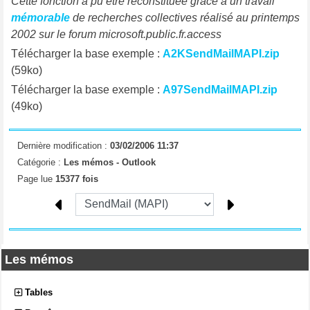
Cette fonction a pu être reconstituée grâce à un travail
mémorable
de recherches collectives réalisé au printemps
2002 sur le forum microsoft.public.fr.access
Télécharger la base exemple :
A2KSendMailMAPI.zip
(59ko)
Télécharger la base exemple :
A97SendMailMAPI.zip
(49ko)
Dernière modification :
03/02/2006 11:37
Catégorie :
Les mémos -
Outlook
Page lue
15377 fois
Les mémos
Tables