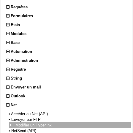
Requêtes
Formulaires
Etats
Modules
Base
Automation
Administration
Registre
String
Envoyer un mail
Outlook
Net
•
Accéder au Net (API)
•
Envoyer par FTP
Modifier un Hyperlink
•
NetSend (API)