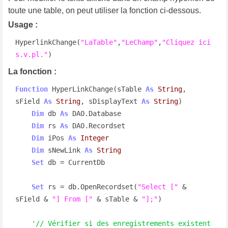
toute une table, on peut utiliser la fonction ci-dessous.
Usage :
HyperlinkChange(
"LaTable"
,
"LeChamp"
,
"Cliquez ici 
s.v.pl."
)
La fonction :
Function
 HyperLinkChange(sTable 
As
String
, 
sField 
As
String
, sDisplayText 
As
String
)

Dim
 db 
As
 DAO.Database

Dim
 rs 
As
 DAO.Recordset

Dim
 iPos 
As
Integer
Dim
 sNewLink 
As
String
Set
 db = CurrentDb

Set
 rs = db.OpenRecordset(
"Select ["
 & 
sField & 
"] From ["
 & sTable & 
"];"
)

'// Vérifier si des enregistrements existent