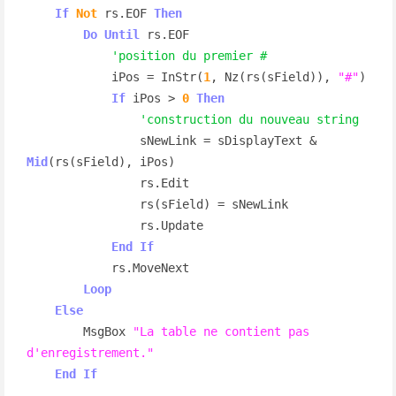
If
Not
 rs.EOF 
Then
Do
Until
 rs.EOF

'position du premier #
            iPos = InStr(
1
, Nz(rs(sField)), 
"#"
)

If
 iPos > 
0
Then
'construction du nouveau string
                sNewLink = sDisplayText & 
Mid
(rs(sField), iPos)

                rs.Edit

                rs(sField) = sNewLink

                rs.Update

End
If
            rs.MoveNext

Loop
Else
        MsgBox 
"La table ne contient pas 
d'enregistrement."
End
If