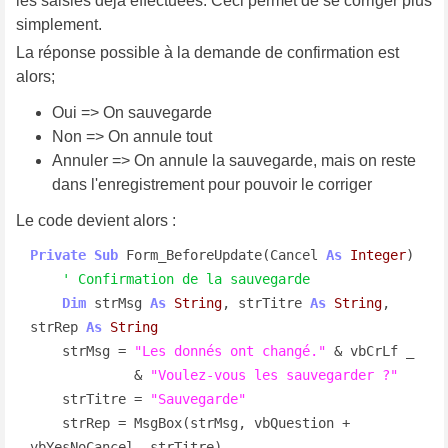
les saisies déjà effectuées. Ceci permet de se corriger plus
simplement.
La réponse possible à la demande de confirmation est
alors;
Oui => On sauvegarde
Non => On annule tout
Annuler => On annule la sauvegarde, mais on reste
dans l'enregistrement pour pouvoir le corriger
Le code devient alors :
Private
Sub
 Form_BeforeUpdate(Cancel 
As
Integer
)

' Confirmation de la sauvegarde
Dim
 strMsg 
As
String
, strTitre 
As
String
, 
strRep 
As
String
    strMsg = 
"Les donnés ont changé."
 & vbCrLf _

             & 
"Voulez-vous les sauvegarder ?"
    strTitre = 
"Sauvegarde"
    strRep = MsgBox(strMsg, vbQuestion + 
vbYesNoCancel, strTitre)
