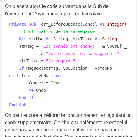
On placera alors le code suivant dans la Sub de
l'événement "Avant mise à jour" du formulaire :
Private
Sub
 Form_BeforeUpdate(Cancel 
As
Integer
)

' Confirmation de la sauvegarde
Dim
 strMsg 
As
String
, strTitre 
As
String
    strMsg = 
"Les donnés ont changé."
 & vbCrLf _

             & 
"Voulez-vous les sauvegarder ?"
    strTitre = 
"Sauvegarde"
If
 MsgBox(strMsg, vbQuestion + vbYesNo, 
strTitre) = vbNo 
Then
        Cancel = 
True
Me
.Undo

End
If
End
Sub
On peut encore améliorer le fonctionnement en ajoutant un
choix supplémentaire. Ce choix supplémentaire est celui
de ne pas sauvegarder, mais en plus, de ne pas annuler