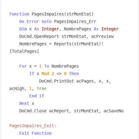
Function
 PagesImpaires(strMonEtat)

On
Error
GoTo
 PagesImpaires_Err

Dim
 x 
As
Integer
, NombrePages 
As
Integer
    DoCmd.OpenReport strMonEtat, acPreview

    NombrePages = Reports(strMonEtat)!
[TotalPages]

For
 x = 
1
To
 NombrePages

If
 x 
Mod
2
 <> 
0
Then
            DoCmd.PrintOut acPages, x, x, 
acHigh, 
1
, 
True
End
If
Next
 x

    DoCmd.Close acReport, strMonEtat, acSaveNo

PagesImpaires_Exit:
Exit
Function