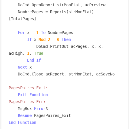
    DoCmd.OpenReport strMonEtat, acPreview

    NombrePages = Reports(strMonEtat)!
[TotalPages]

For
 x = 
1
To
 NombrePages

If
 x 
Mod
2
 = 
0
Then
            DoCmd.PrintOut acPages, x, x, 
acHigh, 
1
, 
True
End
If
Next
 x

    DoCmd.Close acReport, strMonEtat, acSaveNo

PagesPaires_Exit:
Exit
Function
PagesPaires_Err:
    MsgBox 
Error
$

Resume
End
Function