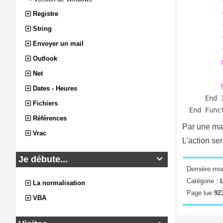
Registre
'
     
String
'
Envoyer un mail
     
Outlook
        CurrentDb.Execute "Insert Into tblExport Values (" _

Net
                  
 
Dates - Heures
    End If

Fichiers
End Func
Références
Par une ma
Vrac
L'action se
Je débute...

Dernière mod
Catégorie :
La normalisation
Page lue
923
VBA