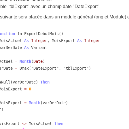
ble "tblExport" avec un champ date "DateExport"
 suivante sera placée dans un module général (onglet Module
unction
 fn_ExportDebutMois()

im MoisActuel 
As
Integer
, MoisExport 
As
Integer
im varDerDate 
As
 Variant

isActuel 
=
Month
(
Date
)

rDerDate 
=
 DMax("DateExport", "tblExport")

f IsNull(varDerDate) 
Then
        MoisExport 
=
0
        MoisExport 
=
Month
(varDerDate)

f

f MoisExport 
<>
 MoisActuel 
Then