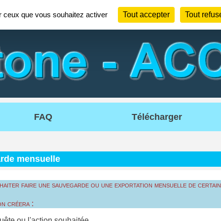
ur ceux que vous souhaitez activer
Tout accepter
Tout refus
FAQ
Télécharger
rde mensuelle
aiter faire une sauvegarde ou une exportation mensuelle de certai
n créera :
uête ou l'action souhaitée