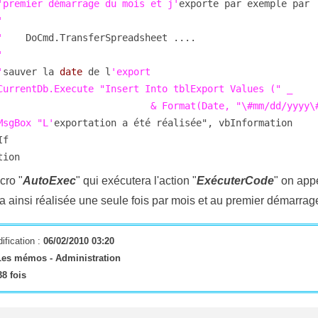
'premier démarrage du mois et j'
exporte par exemple par



   '
    DoCmd.TransferSpreadsheet ....



   '
sauver la 
date
 de l
'export

                 & Format(Date, "\#mm/dd/yyyy\#") & ");"

       MsgBox "L'
exportation a été réalisée", vbInformation

tion
cro "
AutoExec
" qui exécutera l'action "
ExécuterCode
" on appe
ra ainsi réalisée une seule fois par mois et au premier démarrag
ification :
06/02/2010 03:20
Les mémos -
Administration
8 fois