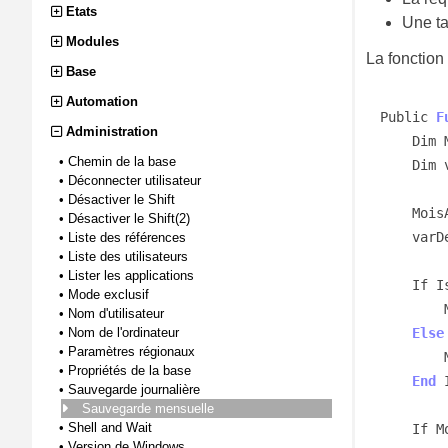
Etats
Une ta
Modules
La fonction
Base
Automation
Public 
F
Administration
    D
•
Chemin de la base
    D
•
Déconnecter utilisateur
•
Désactiver le Shift
    Mo
•
Désactiver le Shift(2)
    va
•
Liste des références
•
Liste des utilisateurs
•
Lister les applications
    I
•
Mode exclusif
•
Nom d'utilisateur
•
Nom de l'ordinateur
Else
•
Paramètres régionaux
•
Propriétés de la base
End
 I
•
Sauvegarde journalière
Sauvegarde mensuelle
•
Shell and Wait
    I
•
Version de Windows