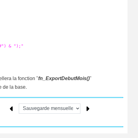
llera la fonction "
fn_ExportDebutMois()
"
e de la base.