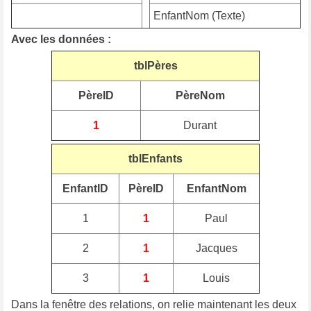
EnfantNom (Texte)
Avec les données :
tblPères
PèreID
PèreNom
1
Durant
tblEnfants
EnfantID
PèreID
EnfantNom
1
1
Paul
2
1
Jacques
3
1
Louis
Dans la fenêtre des relations, on relie maintenant les deux