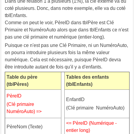
Dans une relation 1 à plusieurs (1:N), la clé externe va du
coté plusieurs. Donc, dans notre exemple, elle va du coté
tblEnfants.
Comme on peut le voir, PèreID dans tblPère est Clé
Primaire et NuméroAuto alors que dans tblEnfants ce n'est
pas une clé primaire et numérique (entier-long).
Puisque ce n'est pas une Clé Primaire, ni un NuméroAuto,
on pourra introduire plusieurs fois la même valeur
numérique. Cela est nécessaire, puisque PèreID devra
être introduite autant de fois qu'il y a d'enfants.
Table du père
Tables des enfants
(tblPères)
(tblEnfants)
PèreID
EnfantID
(Clé primaire 
(Clé primaire  NuméroAuto)
NuméroAuto) =>
<= PèreID (Numérique -
PèreNom (Texte)
entier long)