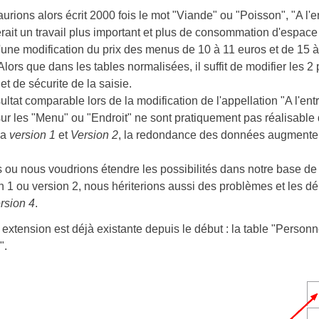
urions alors écrit 2000 fois le mot "Viande" ou "Poisson", "A l'e
erait un travail plus important et plus de consommation d'espa
'une modification du prix des menus de 10 à 11 euros et de 15 à
 Alors que dans les tables normalisées, il suffit de modifier les 
et de sécurite de la saisie.
ultat comparable lors de la modification de l'appellation "A l'ent
 sur les "Menu" ou "Endroit" ne sont pratiquement pas réalisable
la
version 1
et
Version 2
, la redondance des données augmenter
 ou nous voudrions étendre les possibilités dans notre base de d
n 1 ou version 2, nous hériterions aussi des problèmes et les d
rsion 4
.
e extension est déjà existante depuis le début : la table "Perso
".