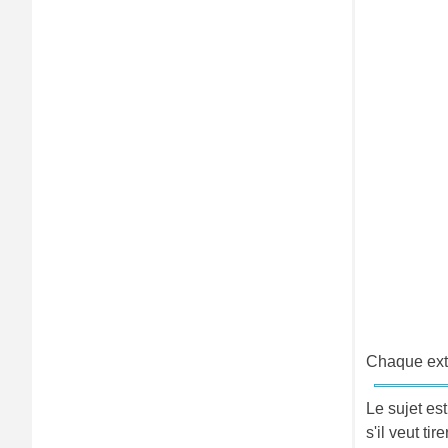
Chaque exte
Le sujet est
s'il veut ti