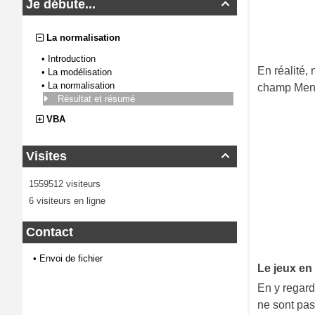
Je débute...

La normalisation
•
Introduction
En réalité,
•
La modélisation
•
La normalisation
champ Men
Résultat et résumé
VBA
Visites

1559512 visiteurs
6 visiteurs en ligne
Contact
•
Envoi de fichier
Le jeux en 
En y regarda
ne sont pas