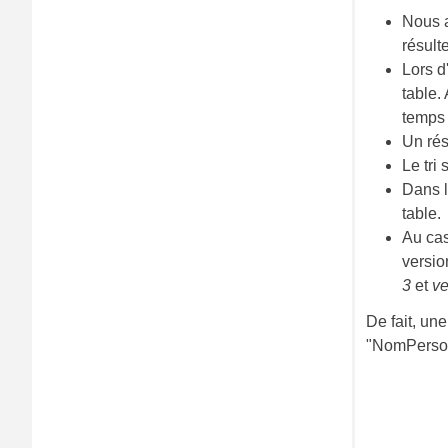
Nous a
résult
Lors d
table.
temps 
Un rés
Le tri
Dans 
table.
Au cas
versio
3
et
ve
De fait, un
"NomPerso