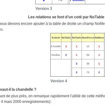
Version 3
Les relations se font d'un coté par NoTable 
 nous devons encore ajouter à la table de droite un champ NoMen
u.
Endroit
NoTable
NoTable
NumPerso
NoMenu
A l'entrée
1
1
12
1
Fenêtre
2
1
56
1
2
36
1
2
73
2
Version 4
vaut-il la chandelle ?
nt de plus près, on remarque rapidement l'utilité de cette méthod
 4 mais 2000 enregistrements):