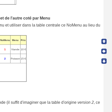
et de l'autre coté par Menu
u et utiliser dans la table centrale ce NoMenu au lieu du
NoMenu
Menu
Prix
1
Viande
10 €
2
Poisson
15 €
e (il suffit d'imaginer que la table d'origine
version 2
, ce