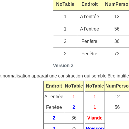
NoTable
Endroit
NumPerso
1
A l'entrée
12
1
A l'entrée
56
2
Fenêtre
36
2
Fenêtre
73
Version 2
 la normalisation apparaît une construction qui semble être inuti
Endroit
NoTable
NoTable
NumPerso
A l'entrée
1
1
12
Fenêtre
2
1
56
2
36
Viande
2
73
Poisson