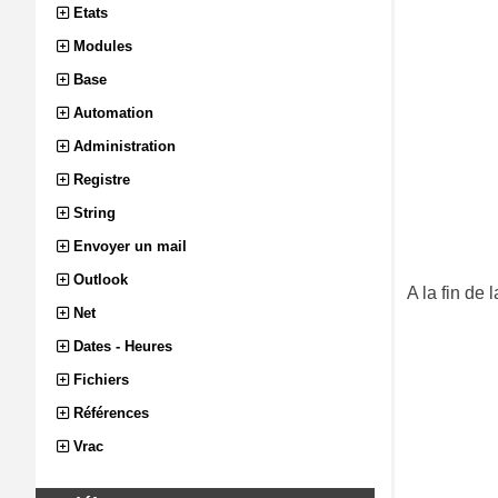
Etats
Modules
Base
Automation
Administration
Registre
String
Envoyer un mail
Outlook
A la fin de
Net
Dates - Heures
Fichiers
Références
Vrac