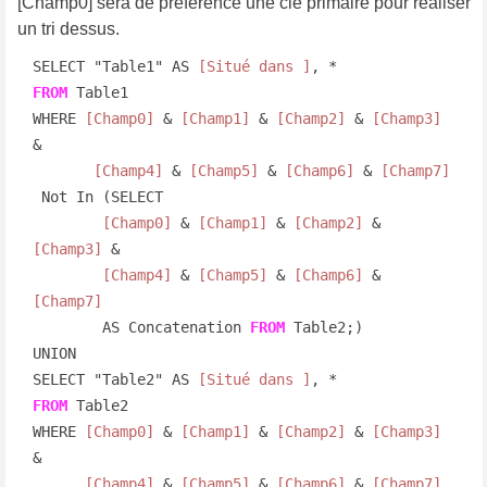
[Champ0] sera de préférence une clé primaire pour réaliser
un tri dessus.
SELECT "Table1" AS 
[Situé dans ]
FROM
 Table1

WHERE 
[Champ0]
 & 
[Champ1]
 & 
[Champ2]
 & 
[Champ3]
&

[Champ4]
 & 
[Champ5]
 & 
[Champ6]
 & 
[Champ7]
 Not In (SELECT

[Champ0]
 & 
[Champ1]
 & 
[Champ2]
 & 
[Champ3]
 &

[Champ4]
 & 
[Champ5]
 & 
[Champ6]
 & 
[Champ7]
        AS Concatenation 
FROM
 Table2;)

UNION

SELECT "Table2" AS 
[Situé dans ]
FROM
 Table2

WHERE 
[Champ0]
 & 
[Champ1]
 & 
[Champ2]
 & 
[Champ3]
&

[Champ4]
 & 
[Champ5]
 & 
[Champ6]
 & 
[Champ7]