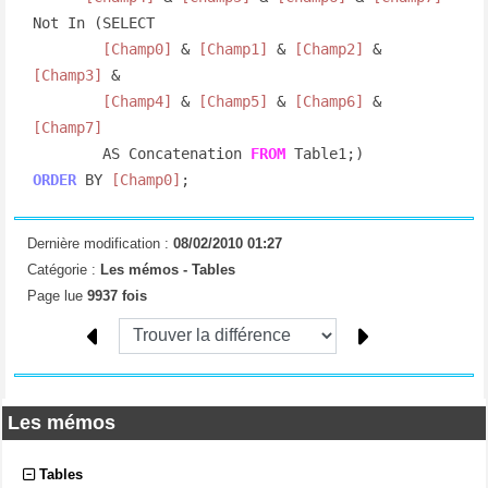
Not In (SELECT

[Champ0]
 & 
[Champ1]
 & 
[Champ2]
 & 
[Champ3]
 &

[Champ4]
 & 
[Champ5]
 & 
[Champ6]
 & 
[Champ7]
        AS Concatenation 
FROM
ORDER
 BY 
[Champ0]
;
Dernière modification :
08/02/2010 01:27
Catégorie :
Les mémos -
Tables
Page lue
9937 fois
Les mémos
Tables