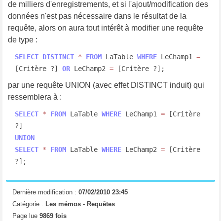
de milliers d'enregistrements, et si l'ajout/modification des
données n'est pas nécessaire dans le résultat de la
requête, alors on aura tout intérêt à modifier une requête
de type :
SELECT
DISTINCT
*
FROM
 LaTable 
WHERE
 LeChamp1 
=
[Critère ?] 
OR
 LeChamp2 
=
 [Critère ?];
par une requête UNION (avec effet DISTINCT induit) qui
ressemblera à :
SELECT
*
FROM
 LaTable 
WHERE
 LeChamp1 
=
 [Critère 
UNION
SELECT
*
FROM
 LaTable 
WHERE
 LeChamp2 
=
 [Critère 
?];
Dernière modification :
07/02/2010 23:45
Catégorie :
Les mémos -
Requêtes
Page lue
9869 fois