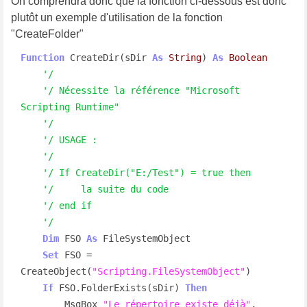
On comprendra donc que la fonction ci-dessous est donc
plutôt un exemple d'utilisation de la fonction
"CreateFolder"
Function
 CreateDir(sDir 
As
String
) 
As
Boolean
'/
'/ Nécessite la référence "Microsoft 
Scripting Runtime"
'/
'/ USAGE :
'/
'/ If CreateDir("E:/Test") = true then
'/     la suite du code
'/ end if
'/
Dim
 FSO 
As
 FileSystemObject

Set
 FSO = 
CreateObject(
"Scripting.FileSystemObject"
)

If
 FSO.FolderExists(sDir) 
Then
        MsgBox 
"Le répertoire existe déjà"
, 