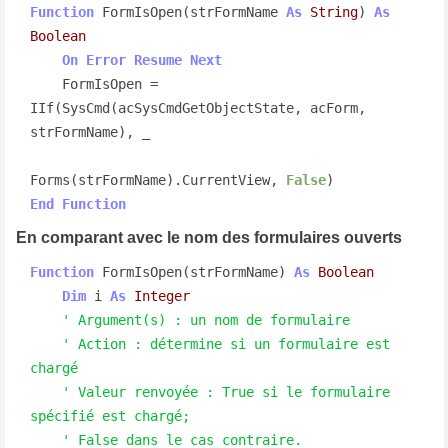
Function
 FormIsOpen(strFormName 
As
String
) 
As
Boolean
On
Error
Resume
Next
    FormIsOpen = 
IIf(SysCmd(acSysCmdGetObjectState, acForm, 
strFormName), _

Forms(strFormName).CurrentView, 
False
End
Function
En comparant avec le nom des formulaires ouverts
Function
 FormIsOpen(strFormName) 
As
Boolean
Dim
 i 
As
Integer
' Argument(s) : un nom de formulaire
' Action : détermine si un formulaire est 
chargé
' Valeur renvoyée : True si le formulaire 
spécifié est chargé;
' False dans le cas contraire.