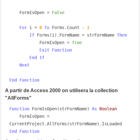
    FormIsOpen = 
False
For
 i = 
0
To
 Forms.Count - 
1
If
 Forms(i).FormName = strFormName 
Then
            FormIsOpen = 
True
Exit
Function
End
If
Next
End
Function
A partir de Access 2000 on utilisera la collection
"AllForms"
Function
 FormIsOpen(strFormName) 
As
Boolean
    FormIsOpen = 
End
Function