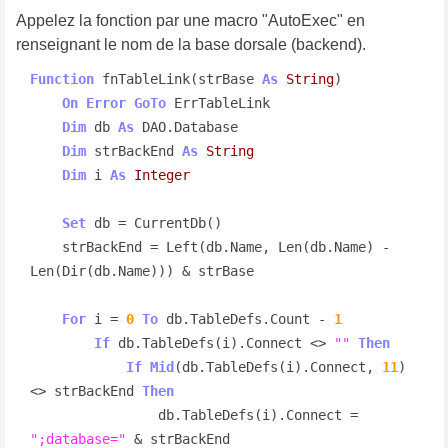
Appelez la fonction par une macro "AutoExec" en
renseignant le nom de la base dorsale (backend).
Function
 fnTableLink(strBase 
As
String
)

On
Error
GoTo
 ErrTableLink

Dim
 db 
As
 DAO.Database

Dim
 strBackEnd 
As
String
Dim
 i 
As
Integer
Set
 db = CurrentDb()

    strBackEnd = Left(db.Name, Len(db.Name) - 
Len(Dir(db.Name))) & strBase

For
 i = 
0
To
 db.TableDefs.Count - 
1
If
 db.TableDefs(i).Connect <> 
""
Then
If
Mid
(db.TableDefs(i).Connect, 
11
) 
<> strBackEnd 
Then
                db.TableDefs(i).Connect = 
";database="
 & strBackEnd
