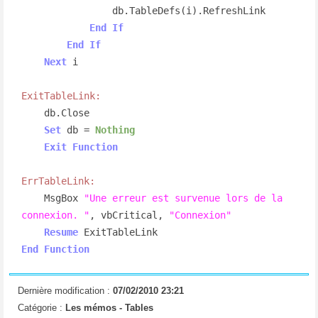
                db.TableDefs(i).RefreshLink

End
If
End
If
Next
 i

ExitTableLink:
    db.Close

Set
 db = 
Nothing
Exit
Function
ErrTableLink:
    MsgBox 
"Une erreur est survenue lors de la 
connexion. "
, vbCritical, 
"Connexion"
Resume
End
Function
Dernière modification :
07/02/2010 23:21
Catégorie :
Les mémos -
Tables