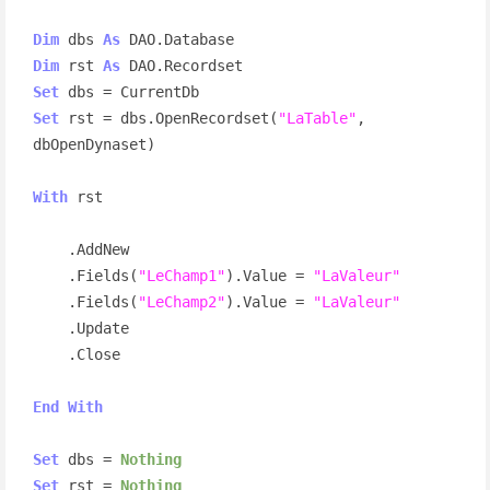
Dim
 dbs 
As
Dim
 rst 
As
Set
Set
 rst = dbs.OpenRecordset(
"LaTable"
, 
dbOpenDynaset)

With
 rst

    .AddNew

    .Fields(
"LeChamp1"
).Value = 
"LaValeur"
    .Fields(
"LeChamp2"
).Value = 
"LaValeur"
    .Update

    .Close

End
With
Set
 dbs = 
Nothing
Set
 rst = 
Nothing