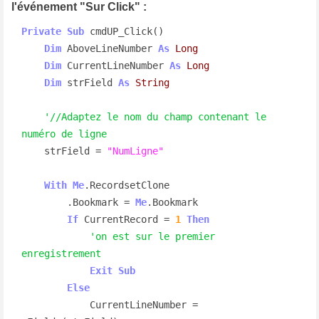
l'événement "Sur
Click" :
Private
Sub
 cmdUP_Click()

Dim
 AboveLineNumber 
As
Long
Dim
 CurrentLineNumber 
As
Long
Dim
 strField 
As
String
'//Adaptez le nom du champ contenant le 
numéro de ligne
    strField = 
"NumLigne"
With
Me
.RecordsetClone

        .Bookmark = 
Me
.Bookmark

If
 CurrentRecord = 
1
Then
'on est sur le premier 
enregistrement
Exit
Sub
Else
            CurrentLineNumber = 