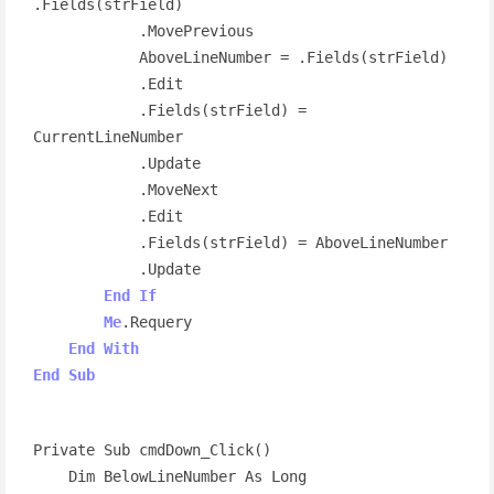
.Fields(strField)

            .MovePrevious

            AboveLineNumber = .Fields(strField)

            .Edit

            .Fields(strField) = 
CurrentLineNumber

            .Update

            .MoveNext

            .Edit

            .Fields(strField) = AboveLineNumber

            .Update

End
If
Me
.Requery

End
With
End
Sub
Private Sub cmdDown_Click()

    Dim BelowLineNumber As Long
