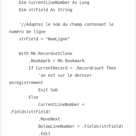
    Dim CurrentLineNumber As Long

    Dim strField As String

    '//Adaptez le nom du champ contenant le 
numéro de ligne

    strField = "NumLigne"

    With Me.RecordsetClone

        .Bookmark = Me.Bookmark

        If CurrentRecord = .RecordCount Then

            'on est sur le dernier 
enregistrement

            Exit Sub

        Else

            CurrentLineNumber = 
.Fields(strField)

            .MoveNext

            BelowLineNumber = .Fields(strField)

            .Edit
