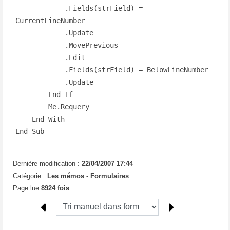
            .Fields(strField) = 
CurrentLineNumber

            .Update

            .MovePrevious

            .Edit

            .Fields(strField) = BelowLineNumber

            .Update

        End If

        Me.Requery

    End With

End Sub
Dernière modification :
22/04/2007 17:44
Catégorie :
Les mémos -
Formulaires
Page lue
8924 fois