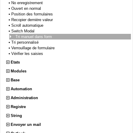
•
No enregistrement
•
Ouvert en normal
•
Position des formulaires
•
Recopier dernière valeur
•
Scroll automatique
•
Switch Modal
Tri manuel dans form
•
Tri personnalisé
•
Verrouillage de formulaire
•
Vérifier les saisies
Etats
Modules
Base
Automation
Administration
Registre
String
Envoyer un mail