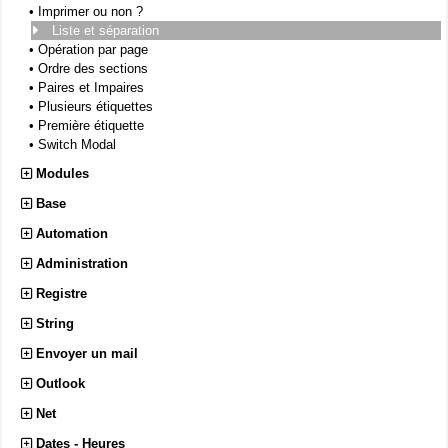
•
Imprimer ou non ?
Liste et séparation
•
Opération par page
•
Ordre des sections
•
Paires et Impaires
•
Plusieurs étiquettes
•
Première étiquette
•
Switch Modal
Modules
Base
Automation
Administration
Registre
String
Envoyer un mail
Outlook
Net
Dates - Heures