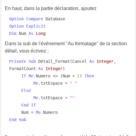
En haut, dans la partie déclaration, ajoutez
Option
Compare
Option
Explicit
Dim
 Num 
As
Long
Dans la sub de l'événement "Au formatage" de la section
détail, vous écrivez :
Private
Sub
 Détail_Format(Cancel 
As
Integer
, 
FormatCount 
As
Integer
)

If
Me
.Numero <> (Num + 
1
) 
Then
Me
.txtEspace = 
" "
Else
Me
.txtEspace = 
""
End
If
     Num = 
Me
End
Sub