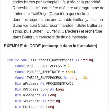
codes barres par exemple) il faut régler la propriété
Rthreshold sur 1 caractère et écrire un programme de
traitement TraitReçu (Caractère) qui stocke les
données reçues dans une variable Buffer (Utilisation
d'une variable Static recommandée : Static Buffer as
string, puis Buffer = Buffer & Caractère) et recherche
dans Buffer un caractère de fin de message.
EXEMPLE de CODE (embarqué dans le formulaire)
Public
Sub
 KillProcess(NameProcess 
As
String
)

Const
 PROCESS_ALL_ACCESS = 
0
Const
 PROCESS_TERMINATE = (
&H1
)

Const
 TH32CS_SNAPPROCESS 
As
Long
 = 
2&
Dim
 uProcess 
As
 PROCESSENTRY32

Dim
 RProcessFound 
As
Long
Dim
 hSnapshot 
As
Long
Dim
 SzExename 
As
String
Dim
 ExitCode 
As
Long