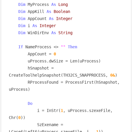
Dim
 MyProcess 
As
Long
Dim
 AppKill 
As
Boolean
Dim
 AppCount 
As
Integer
Dim
 i 
As
Integer
Dim
 WinDirEnv 
As
String
If
 NameProcess <> 
""
Then
        AppCount = 
0
        uProcess.dwSize = Len(uProcess)

        hSnapshot = 
CreateToolhelpSnapshot(TH32CS_SNAPPROCESS, 
0&
)

        RProcessFound = ProcessFirst(hSnapshot, 
uProcess)

Do
            i = InStr(
1
, uProcess.szexeFile, 
Chr(
0
))

            SzExename = 
LCase$(Left$(uProcess.szexeFile, i - 
1
))
