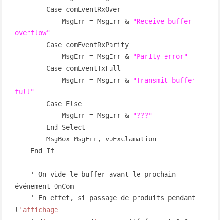
        Case comEventRxOver

            MsgErr = MsgErr & 
"Receive buffer 
overflow"
        Case comEventRxParity

            MsgErr = MsgErr & 
"Parity error"
        Case comEventTxFull

            MsgErr = MsgErr & 
"Transmit buffer 
full"
        Case Else

            MsgErr = MsgErr & 
"???"
        End Select

        MsgBox MsgErr, vbExclamation

    End If

    ' On vide le buffer avant le prochain 
événement OnCom

    ' En effet, si passage de produits pendant 
l
'affichage