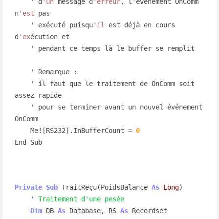
    ' d
'un
 message d
'erreur
, l'événement OnComm 
n
'est
 pas

    ' exécuté puisqu
'il
 est déjà en cours 
d
'ex
écution et

    ' pendant ce temps là le buffer se remplit

    ' Remarque :

    ' il faut que le traitement de OnComm soit 
assez rapide

    ' pour se terminer avant un nouvel événement 
OnComm

    Me![RS232].InBufferCount = 
0
End Sub
Private
Sub
 TraitReçu(PoidsBalance 
As
Long
)

' Traitement d'une pesée
Dim
 DB 
As
 Database, RS 
As
 Recordset
