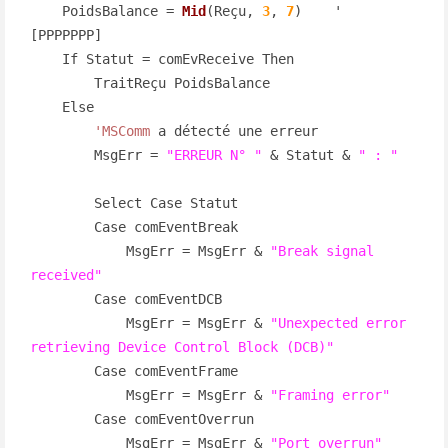
    PoidsBalance = 
Mid
(Reçu, 
3
, 
7
)    ' 
[PPPPPPP]

    If Statut = comEvReceive Then

        TraitReçu PoidsBalance

    Else

'MSComm
 a détecté une erreur

        MsgErr = 
"ERREUR N° "
 & Statut & 
" : "
        Select Case Statut

        Case comEventBreak

            MsgErr = MsgErr & 
"Break signal 
received"
        Case comEventDCB

            MsgErr = MsgErr & 
"Unexpected error 
retrieving Device Control Block (DCB)"
        Case comEventFrame

            MsgErr = MsgErr & 
"Framing error"
        Case comEventOverrun

            MsgErr = MsgErr & 
"Port overrun"