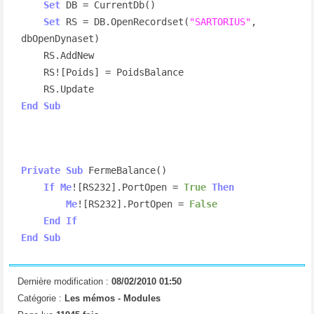
Set
 DB = CurrentDb()

Set
 RS = DB.OpenRecordset(
"SARTORIUS"
, 
dbOpenDynaset)

    RS.AddNew

    RS![Poids] = PoidsBalance

End
Sub
Private
Sub
 FermeBalance()

If
Me
![RS232].PortOpen = 
True
Then
Me
![RS232].PortOpen = 
False
End
If
End
Sub
Dernière modification :
08/02/2010 01:50
Catégorie :
Les mémos -
Modules