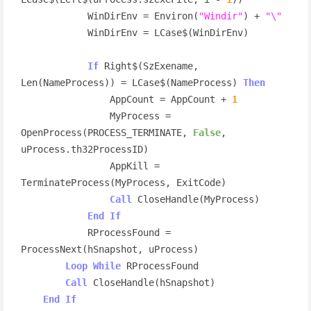
            WinDirEnv = Environ(
"Windir"
) + 
"\"
            WinDirEnv = LCase$(WinDirEnv)

If
 Right$(SzExename, 
Len(NameProcess)) = LCase$(NameProcess) 
Then
                AppCount = AppCount + 
1
                MyProcess = 
OpenProcess(PROCESS_TERMINATE, 
False
, 
uProcess.th32ProcessID)

                AppKill = 
TerminateProcess(MyProcess, ExitCode)

Call
 CloseHandle(MyProcess)

End
If
            RProcessFound = 
ProcessNext(hSnapshot, uProcess)

Loop
While
 RProcessFound

Call
 CloseHandle(hSnapshot)

End
If