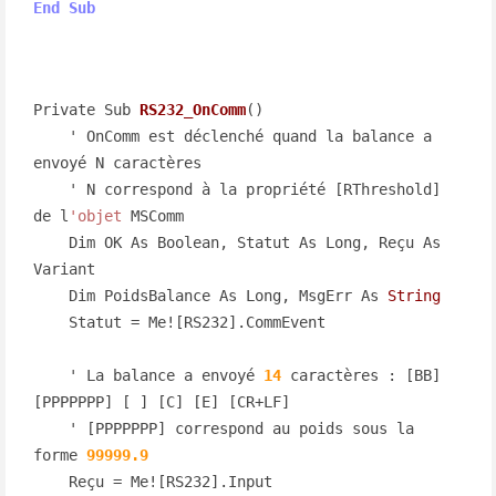
End
Sub
Private Sub 
RS232_OnComm
()

    ' OnComm est déclenché quand la balance a 
envoyé N caractères

    ' N correspond à la propriété [RThreshold] 
de l
'objet
 MSComm

    Dim OK As Boolean, Statut As Long, Reçu As 
Variant

    Dim PoidsBalance As Long, MsgErr As 
String
    Statut = Me![RS232].CommEvent

    ' La balance a envoyé 
14
 caractères : [BB] 
[PPPPPPP] [ ] [C] [E] [CR+LF]

    ' [PPPPPPP] correspond au poids sous la 
forme 
99999.9
    Reçu = Me![RS232].Input
