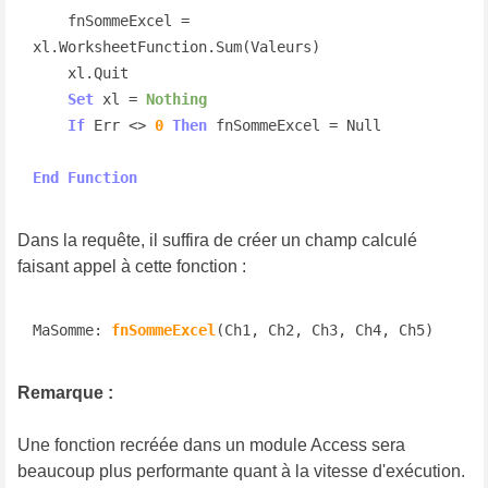
    fnSommeExcel = 
xl.WorksheetFunction.Sum(Valeurs)

    xl.Quit

Set
 xl = 
Nothing
If
 Err <> 
0
Then
 fnSommeExcel = Null

End
Function
Dans la requête, il suffira de créer un champ calculé
faisant appel à cette fonction :
MaSomme: 
fnSommeExcel
(Ch1, Ch2, Ch3, Ch4, Ch5)
Remarque :
Une fonction recréée dans un module Access sera
beaucoup plus performante quant à la vitesse d'exécution.