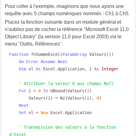
Pour coller à l'exemple, imaginons que nous ayons une
requête avec 5 champs numériques nommés : Ch1 à Ch5.
Placez la fonction suivante dans un module général et
n'oubliez pas de cocher la référence "Microsoft Excel 11.0
Object Library" (la version 11.0 pour Excel 2003) via le
menu "Outils, Références".
Function
 fnSommeExcel(
ParamArray
 Valeurs())

On
Error
Resume
Next
Dim
 xl 
As
 Excel.Application, i 
As
Integer
' Attribuer la valeur 0 aux champs Null
For
 i = 
0
To
 UBound(Valeurs())

        Valeurs(i) = Nz(Valeurs(i), 
0
)

Next
Set
 xl = 
New
 Excel.Application

' Transmission des valeurs à la fonction 
d'Excel