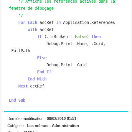
'/ Affiche les références actives dans la 
fenêtre de débogage
'/
For
Each
 accRef 
In
 Application.References

With
 accRef

If
 (.IsBroken = 
False
) 
Then
                Debug.Print .Name, .Guid, 
.FullPath

Else
                Debug.Print .Guid

End
If
End
With
Next
 accRef

End
Sub
Dernière modification :
08/02/2010 01:51
Catégorie :
Les mémos -
Administration