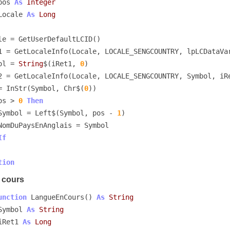
pos 
As
Integer
Locale 
As
Long
iRet1 = GetLocaleInfo(Locale, LOCALE_SENGCOUNTRY, lpLCDataVa
mbol = 
String
$(iRet1, 
0
)

os = InStr(Symbol, Chr$(
0
))

os > 
0
Then
        Symbol = Left$(Symbol, pos - 
1
)

If
tion
 cours
unction
 LangueEnCours() 
As
String
Symbol 
As
String
iRet1 
As
Long