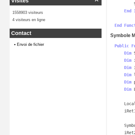
Visites

        SymbolDecimal = Symbol

End
1558903 visiteurs
4 visiteurs en ligne
End
Func
Contact
Symbole M
•
Envoi de fichier
Public
F
Dim
 
Dim
 
Dim
 
Dim
 
Dim
 
Dim
 
    Locale = GetUserDefaultLCID()

    
    Sy
    iRet2 = GetLocaleInfo(Locale, LOCALE_SCURRENCY, Symbol, iRet1)
