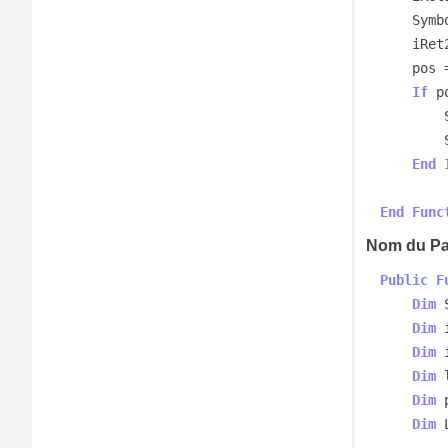
    Sy
    iRet2 = GetLocaleInfo(Locale, LOCALE_SINTLSYMBOL, Symbol, iRet1)

    p
If
 p
        SymboleMonetaireISO = Symbol

End
End
Func
Nom du P
Public
F
Dim
 
Dim
 
Dim
 
Dim
 
Dim
 
Dim
 