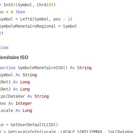
os = InStr(Symbol, Chr$(
0
))

os > 
0
Then
        Symbol = Left$(Symbol, pos - 
1
)

If
tion
onétaire ISO
unction
 SymboleMonetaireISO() 
As
String
Symbol 
As
String
iRet1 
As
Long
iRet2 
As
Long
lpLCDataVar 
As
String
pos 
As
Integer
Locale 
As
Long
iRet1 = GetLocaleInfo(Locale, LOCALE_SINTLSYMBOL, lpLCDataVa