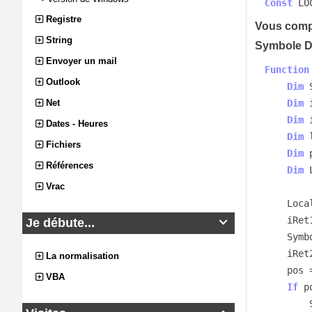
Const
 LO
Registre
Vous compl
String
Symbole D
Envoyer un mail
Function
Outlook
Dim
 
Net
Dim
 
Dim
 
Dates - Heures
Dim
 
Fichiers
Dim
 
Références
Dim
 
Vrac
    Locale = GetUserDefaultLCID()

    
Je débute...

    Sy
    iRet2 = GetLocaleInfo(Locale, LOCALE_SDECIMAL, Symbol, iRet1)

La normalisation
    p
VBA
If
 p