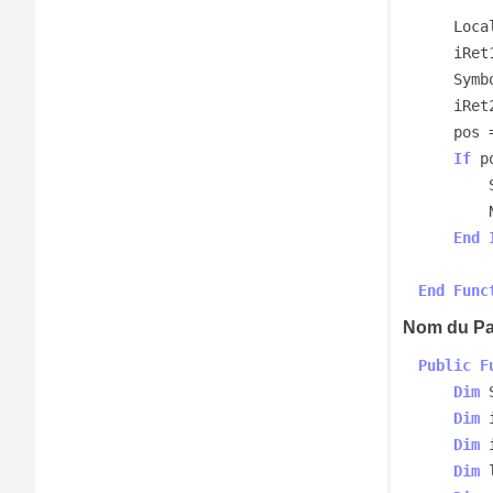
    Locale = GetUserDefaultLCID()

    
    Sy
    iRet2 = GetLocaleInfo(Locale, LOCALE_SCOUNTRY, Symbol, iRet1)

    p
If
 p
        NomDuPays = Symbol

End
End
Func
Nom du Pa
Public
F
Dim
 
Dim
 
Dim
 
Dim
 