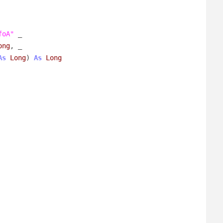
foA"
 _

ong
, _

As
Long
) 
As
Long