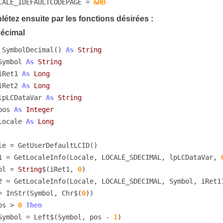
CALE_IDEFAULTCODEPAGE = 
&HB
étez ensuite par les fonctions désirées :
écimal
 SymbolDecimal() 
As
String
Symbol 
As
String
iRet1 
As
Long
iRet2 
As
Long
lpLCDataVar 
As
String
pos 
As
Integer
Locale 
As
Long
iRet1 = GetLocaleInfo(Locale, LOCALE_SDECIMAL, lpLCDataVar, 
mbol = 
String
$(iRet1, 
0
)

os = InStr(Symbol, Chr$(
0
))

os > 
0
Then
        Symbol = Left$(Symbol, pos - 
1
)
