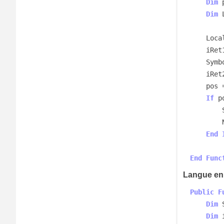
Dim
 
Dim
 
    Locale = GetUserDefaultLCID()

    
    Sy
    iRet2 = GetLocaleInfo(Locale, LOCALE_SENGCOUNTRY, Symbol, iRet1)

    p
If
 p
        NomDuPaysEnAnglais = Symbol

End
End
Func
Langue en
Public
F
Dim
 
Dim
 