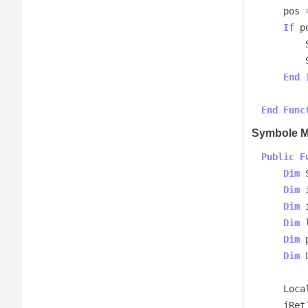
    p
If
 p
        SymboleMonetaireRegional = Symbol

End
End
Func
Symbole M
Public
F
Dim
 
Dim
 
Dim
 
Dim
 
Dim
 
Dim
 
    Locale = GetUserDefaultLCID()

    