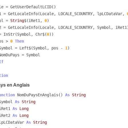
iRet1 = GetLocaleInfo(Locale, LOCALE_SCOUNTRY, lpLCDataVar, 
mbol = 
String
$(iRet1, 
0
)

os = InStr(Symbol, Chr$(
0
))

os > 
0
Then
        Symbol = Left$(Symbol, pos - 
1
)

If
tion
ys en Anglais
unction
 NomDuPaysEnAnglais() 
As
String
Symbol 
As
String
iRet1 
As
Long
iRet2 
As
Long
lpLCDataVar 
As
String