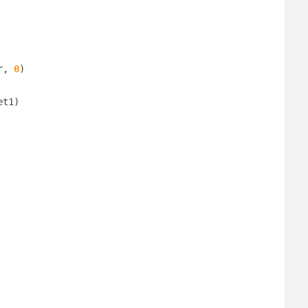
r, 
0
)
