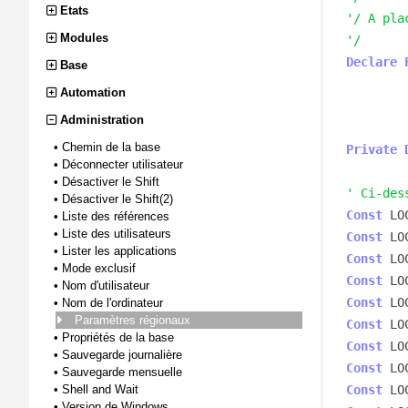
Etats
'/ A pla
Modules
'/
Declare
Base
Automation
Administration
•
Chemin de la base
Private
•
Déconnecter utilisateur
•
Désactiver le Shift
' Ci-des
•
Désactiver le Shift(2)
Const
 LO
•
Liste des références
•
Liste des utilisateurs
Const
 LO
•
Lister les applications
Const
 LO
•
Mode exclusif
Const
 LO
•
Nom d'utilisateur
Const
 LO
•
Nom de l'ordinateur
Paramètres régionaux
Const
 LO
•
Propriétés de la base
Const
 LO
•
Sauvegarde journalière
Const
 LO
•
Sauvegarde mensuelle
•
Shell and Wait
Const
 LO
•
Version de Windows