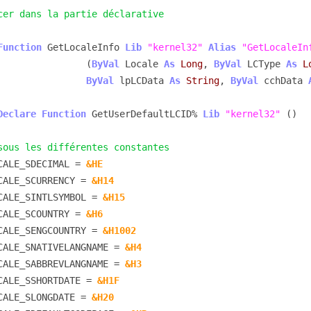
cer dans la partie déclarative
Function
 GetLocaleInfo 
Lib
"kernel32"
Alias
"GetLocaleIn
                        (
ByVal
 Locale 
As
Long
, 
ByVal
 LCType 
As
L
ByVal
 lpLCData 
As
String
, 
ByVal
 cchData 
Declare
Function
 GetUserDefaultLCID% 
Lib
"kernel32"
 ()

sous les différentes constantes
CALE_SDECIMAL = 
&HE
CALE_SCURRENCY = 
&H14
CALE_SINTLSYMBOL = 
&H15
CALE_SCOUNTRY = 
&H6
CALE_SENGCOUNTRY = 
&H1002
CALE_SNATIVELANGNAME = 
&H4
CALE_SABBREVLANGNAME = 
&H3
CALE_SSHORTDATE = 
&H1F
CALE_SLONGDATE = 
&H20