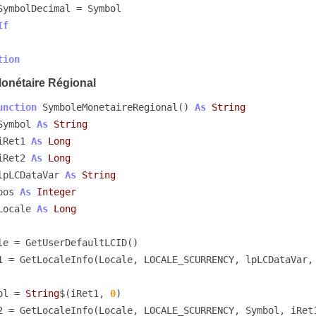
If
tion
onétaire Régional
unction
 SymboleMonetaireRegional() 
As
String
Symbol 
As
String
iRet1 
As
Long
iRet2 
As
Long
lpLCDataVar 
As
String
pos 
As
Integer
Locale 
As
Long
iRet1 = GetLocaleInfo(Locale, LOCALE_SCURRENCY, lpLCDataVar,
mbol = 
String
$(iRet1, 
0
)
