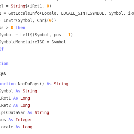
mbol = 
String
$(iRet1, 
0
)

os = InStr(Symbol, Chr$(
0
))

os > 
0
Then
        Symbol = Left$(Symbol, pos - 
1
)

If
tion
ays
unction
 NomDuPays() 
As
String
Symbol 
As
String
iRet1 
As
Long
iRet2 
As
Long
lpLCDataVar 
As
String
pos 
As
Integer
Locale 
As
Long