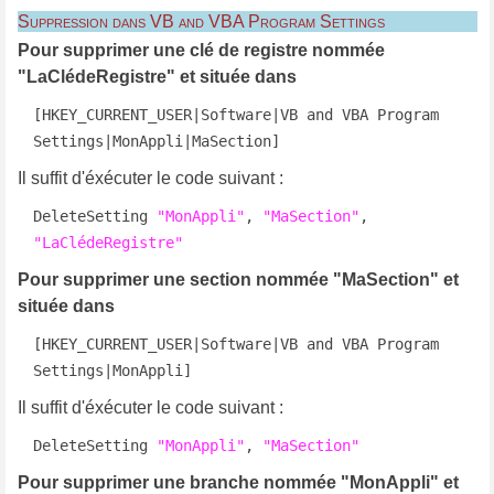
Suppression dans VB and VBA Program Settings
Pour supprimer une clé de registre nommée
"LaClédeRegistre" et située dans
[HKEY_CURRENT_USER|Software|VB and VBA Program 
Settings|MonAppli|MaSection]
Il suffit d'éxécuter le code suivant :
DeleteSetting 
"MonAppli"
, 
"MaSection"
, 
"LaClédeRegistre"
Pour supprimer une section nommée "MaSection" et
située dans
[HKEY_CURRENT_USER|Software|VB and VBA Program 
Settings|MonAppli]
Il suffit d'éxécuter le code suivant :
DeleteSetting 
"MonAppli"
, 
"MaSection"
Pour supprimer une branche nommée "MonAppli" et