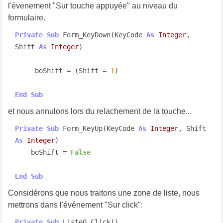
l'évenement "Sur touche appuyée" au niveau du
formulaire.
Private
Sub
 Form_KeyDown(KeyCode 
As
Integer
, 
Shift 
As
Integer
)

     boShift = (Shift = 
1
)

End
Sub
et nous annulons lors du relachement de la touche...
Private
Sub
 Form_KeyUp(KeyCode 
As
Integer
, Shift 
As
Integer
)

    boShift = 
False
End
Sub
Considérons que nous traitons une zone de liste, nous
mettrons dans l'événement "Sur click":
Private
Sub
 Liste0_Click()
