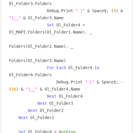
Ol_Folder3.Folders

                Debug.Print 
" |"
 & Space$; ­(
4
) & 
"|__"
 & Ol_Folder3.Name

Set
 Ol_Folder4 = 
Ol_MAPI.Folders(Ol_Folder1.Name). _

Folders(Ol_Folder2.Name). _

Folders(Ol_Folder3.Name)

For
Each
 Ol_Folder4 
In
Ol_Folder4.Folders

                    Debug.Print 
" |"
 & Space$; ­
(
16
) & 
"|__"
 & Ol_Folder4.Name

Next
 Ol_Folder4

Next
 Ol_Folder3

Next
 Ol_Folder2

Next
 Ol_Folder1

Set
 Ol_Folder4 = 
Nothing