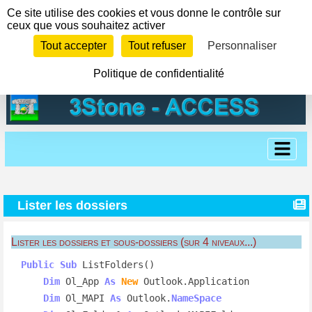
Panneau de gestion des cookies
Ce site utilise des cookies et vous donne le contrôle sur
ceux que vous souhaitez activer
Tout accepter
Tout refuser
Personnaliser
Politique de confidentialité
Lister les dossiers
Lister les dossiers et sous-dossiers (sur 4 niveaux...)
Public
Sub
 ListFolders()

Dim
 Ol_App 
As
New
 Outlook.Application

Dim
 Ol_MAPI 
As
 Outlook.
NameSpace