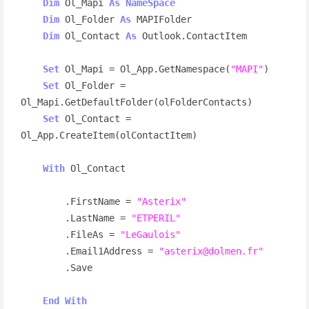
Dim
 Ol_Mapi 
As
NameSpace
Dim
 Ol_Folder 
As
 MAPIFolder

Dim
 Ol_Contact 
As
 Outlook.ContactItem

Set
 Ol_Mapi = Ol_App.GetNamespace(
"MAPI"
)

Set
 Ol_Folder = 
Ol_Mapi.GetDefaultFolder(olFolderContacts)

Set
 Ol_Contact = 
Ol_App.CreateItem(olContactItem)

With
 Ol_Contact

        .FirstName = 
"Asterix"
        .LastName = 
"ETPERIL"
        .FileAs = 
"LeGaulois"
        .Email1Address = 
"asterix@dolmen.fr"
        .Save

End
With