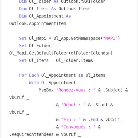
Dim
 Ol_Folder 
As
 Outlook.MAPIFolder

Dim
 Ol_Items 
As
 Outlook.Items

Dim
 Ol_Appointment 
As
Outlook.AppointmentItem

Set
 Ol_Mapi = Ol_App.GetNamespace(
"MAPI"
)

Set
 Ol_Folder = 
Ol_Mapi.GetDefaultFolder(olFolderCalendar)

Set
 Ol_Items = Ol_Folder.Items

For
Each
 Ol_Appointment 
In
 Ol_Items

With
 Ol_Appointment

            MsgBox 
"Rendez-Vous : "
 & .Subject & 
vbCrLf _

                   & 
"Début : "
 & .Start & 
vbCrLf _

                   & 
"Fin : "
 & .
End
 & vbCrLf _

                   & 
"Convoqués : "
 & 
.RequiredAttendees & vbCrLf _
