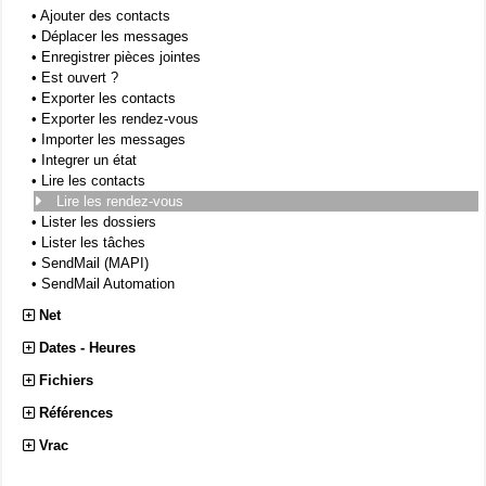
•
Ajouter des contacts
•
Déplacer les messages
•
Enregistrer pièces jointes
•
Est ouvert ?
•
Exporter les contacts
•
Exporter les rendez-vous
•
Importer les messages
•
Integrer un état
•
Lire les contacts
Lire les rendez-vous
•
Lister les dossiers
•
Lister les tâches
•
SendMail (MAPI)
•
SendMail Automation
Net
Dates - Heures
Fichiers
Références
Vrac