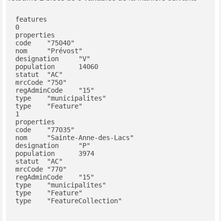
features	

0	

properties	

code	"75040"

nom	"Prévost"

designation	"V"

population	14060

statut	"AC"

mrcCode	"750"

regAdminCode	"15"

type	"municipalites"

type	"Feature"

1	

properties	

code	"77035"

nom	"Sainte-Anne-des-Lacs"

designation	"P"

population	3974

statut	"AC"

mrcCode	"770"

regAdminCode	"15"

type	"municipalites"

type	"Feature"

type	"FeatureCollection"